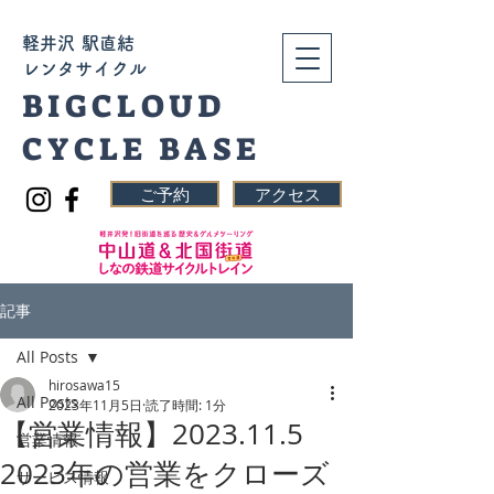
​軽井沢 駅直結
レンタサイクル
BIGCLOUD
CYCLE BASE
ご予約
アクセス
記事
All Posts
hirosawa15
All Posts
2023年11月5日
読了時間: 1分
【営業情報】2023.11.5
営業情報
2023年の営業をクローズ
サービス情報